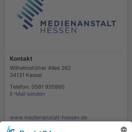
Kontakt
Wilhelmshöher Allee 262
34131 Kassel
Telefon: 0561 935860
E-Mail senden
www.medienanstalt-hessen.de