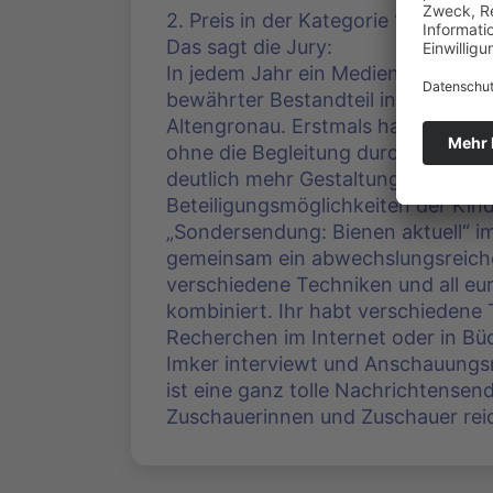
2. Preis in der Kategorie 1 (bis 6 Ja
Das sagt die Jury:
In jedem Jahr ein Medienprojekt mi
bewährter Bestandteil in der Konz
Altengronau. Erstmals haben Sie, l
ohne die Begleitung durch externe
deutlich mehr Gestaltungsfreiräum
Beteiligungsmöglichkeiten der Kind
„Sondersendung: Bienen aktuell“ i
gemeinsam ein abwechslungsreiche
verschiedene Techniken und all eur
kombiniert. Ihr habt verschiedene
Recherchen im Internet oder in Bü
Imker interviewt und Anschauungs
ist eine ganz tolle Nachrichtensen
Zuschauerinnen und Zuschauer rei