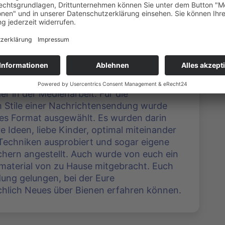
hre)
t Vorschulkindern durchzuführen, ist ein
eption der Kita Sonnenschein aus
iebe Erzieherinnen, eine Maßnahme allein –
 Medienprofis – umgesetzt. Dies brachte
e und zusätzliche
er in der Medienarbeit. Für die
m Stile einer Nachrichtensendung wurde
s Format ausgewählt. Es wurden darin
e Ideen, liebe Kinder, optimal miteinander
 Techniken ausprobiert und sogar eigene
chern angestellt. Auch wurde von euch ein
material von zu Hause mitgebracht. Euch
dung gelungen, bei der Eure
chlich Neues über Bienen erfahren können.