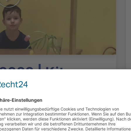
2023 | Kita
n, Altengronau:
duziert: Medienanstalt Hessen | 7117 Klicks