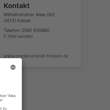
Kontakt
Wilhelmshöher Allee 262
34131 Kassel
Telefon: 0561 935860
E-Mail senden
www.medienanstalt-hessen.de