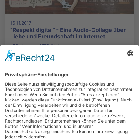
16.11.2017
"Respekt digital" - Eine Audio-Collage über
Liebe und Freundschaft im Internet
LPR Hessen - 4773 Klicks
Die Mediathek Hessen bietet vielfältige Videos,
Podcasts, Themen und Informationen.
Entdecken Sie unser Forum für Medien, Bildung
und Demokratie - jederzeit und überall
verfügbar.
Mehr erfahren