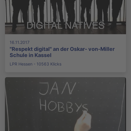
16.11.2017
"Respekt digital" an der Oskar- von-Miller
Schule in Kassel
LPR Hessen - 10563 Klicks