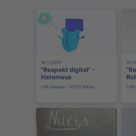
16.11.2017
16.1
"Respekt digital" -
"Re
Hatemaus
Ro
LPR Hessen - 10752 Klicks
LPR 