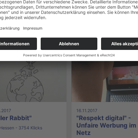
erview mit dem
Straßenumfrage
ssischen
LPR Hessen - 3750 Klicks
anzminister Thomas
äfer zu
sskommentaren
Hessen - 11917 Klicks
1.2017
16.11.2017
ller Rabbit"
"Respekt digital" -
Unfaire Werbung im
Hessen - 3754 Klicks
Netz