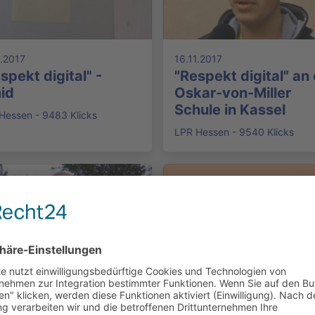
1.2017
16.11.2017
spekt digital" -
"Respekt digital" an
id
Oskar-von-Miller
Schule in Kassel
Hessen - 9483 Klicks
LPR Hessen - 9540 Klicks
1.2017
16.11.2017
spekt digital" -
Respekt digital -