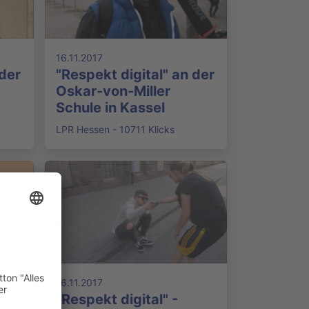
16.11.2017
 der
"Respekt digital" an der
Oskar-von-Miller
Schule in Kassel
LPR Hessen - 10711 Klicks
16.11.2017
"Respekt digital" -