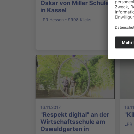
Oskar von Miller Schule
Int
in Kassel
he
Fin
LPR Hessen - 9998 Klicks
Sch
Ha
LPR 
16.11.2017
16.1
"Respekt digital" an der
"Ki
Wirtschaftsschule am
LPR 
Oswaldgarten in