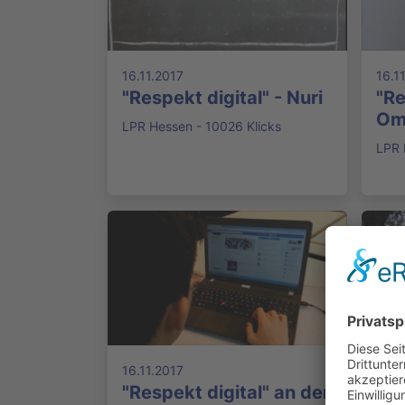
16.11.2017
16.1
"Respekt digital" - Nuri
"Re
Om
LPR Hessen - 10026 Klicks
LPR 
16.11.2017
16.1
"Respekt digital" an der
"Re