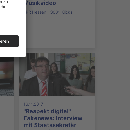
Musikvideo
LPR Hessen - 3001 Klicks
16.11.2017
"Respekt digital" -
Fakenews: Interview
mit Staatssekretär