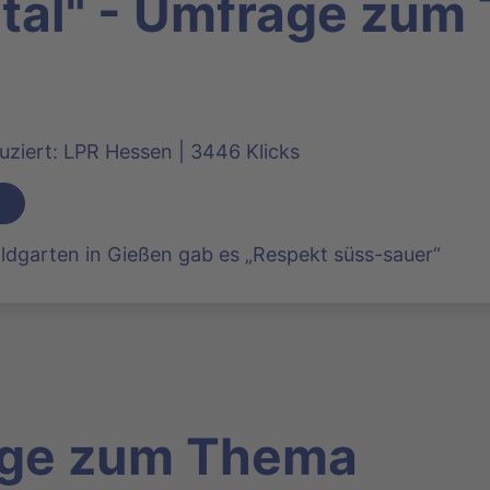
ital" - Umfrage zu
duziert: LPR Hessen | 3446 Klicks
dgarten in Gießen gab es „Respekt süss-sauer“
äge zum Thema