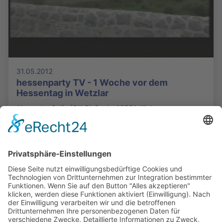
31.05.2012
hessenparty TV - 1 Woche vor dem
Hessentag in Wetzlar
Alexander Galfe (OK Gießen) - 13551 Klicks
Die Mediathek Hessen bietet vielfältige Videos,
Podcasts, Themen und Informationen.
Entdecken Sie unser Forum für Medien, Bildung
und Demokratie - jederzeit und überall
verfügbar.