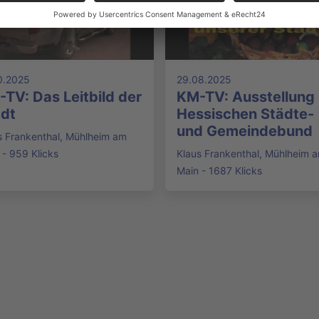
0.2025
29.08.2025
TV: Das Leitbild der
KM-TV: Ausstellung
dt
Hessischen Städte-
und Gemeindebund
s Frankenthal, Mühlheim am
 - 959 Klicks
Klaus Frankenthal, Mühlheim 
Main - 1687 Klicks