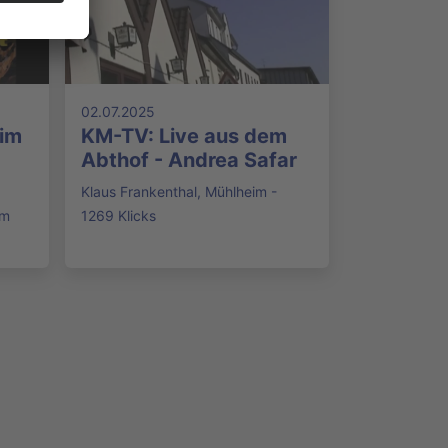
02.07.2025
 im
KM-TV: Live aus dem
Abthof - Andrea Safar
Klaus Frankenthal, Mühlheim -
am
1269 Klicks