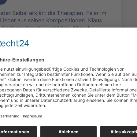
ter Seibel erklärt die Therapien. Feier im
 Lieder aus seinen Kompositionen. Klaus
d Andreas Beneke berichten. Margit
, Karl-Christian Schelzke und Hans-Dieter
Redaktionsgruppe Kunst und Kultur.
äge zum Thema