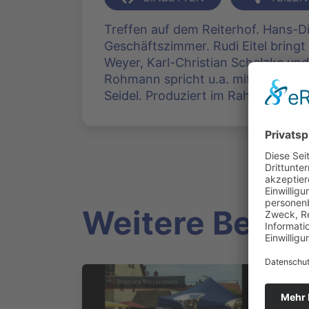
Treffen auf dem Reiterhof. Hans-Die
Geschäftszimmer. Rudi Eitel bringt
Weyer, Karl-Christian Schelzke un
Rohmann spricht u.a. mit den Molls
Seidel. Produziert im Rahmen der 
Weitere Beitr