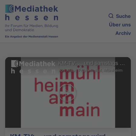
Suche
Über uns
Archiv
KM-TV: ... und samstags wird gebadet
von Klaus Frankenthal, Mühlheim