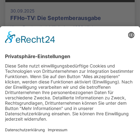
30.09.2025
FFHo-TV: Die Septemberausgabe
Klaus Frankenthal, Mühlheim - 1080 Klicks
Die Mediathek Hessen bietet vielfältige Videos,
Podcasts, Themen und Informationen.
Entdecken Sie unser Forum für Medien, Bildung
und Demokratie - jederzeit und überall
verfügbar.
Mehr erfahren
KONTAKT
IMPRESSUM
DATENSCHUTZ
ERKLÄRUNG ZUR BARRIEREFREIHEIT