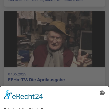
07.05.2025
FFHo-TV: Die Aprilausgabe
von Klaus Frankenthal, Mühlheim - 2556 Klicks