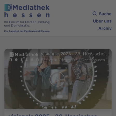
Suche
Über uns
Archiv
visionale 2025 - 36. Hessisches JugendMedienFestival
Benjiemin Villegas-Diek, Obertshausen