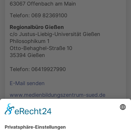
63067 Offenbach am Main
Telefon: 069 82369100
Regionalbüro Gießen
c/o Justus-Liebig-Universität Gießen
Philosophikum 1
Otto-Behaghel-Straße 10
35394 Gießen
Telefon: 06419927990
E-Mail senden
www.medienbildungszentrum-sued.de