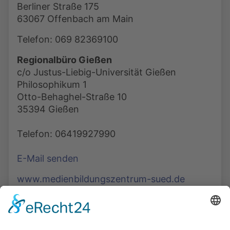
Berliner Straße 175
63067 Offenbach am Main
Telefon: 069 82369100
Regionalbüro Gießen
c/o Justus-Liebig-Universität Gießen
Philosophikum 1
Otto-Behaghel-Straße 10
35394 Gießen
Telefon: 06419927990
E-Mail senden
www.medienbildungszentrum-sued.de