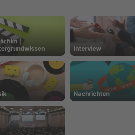
ärfilm |
tergrundwissen
Interview
ik
Nachrichten