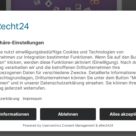
27.07.2026
27.0
Gesellschaftliche Kritik - der LK
Wi
Kunst 12E der Carlo klärt auf
Medi
Eugenia Brazoban Moreno, Oberursel (Taunus)
203 
244 Klicks