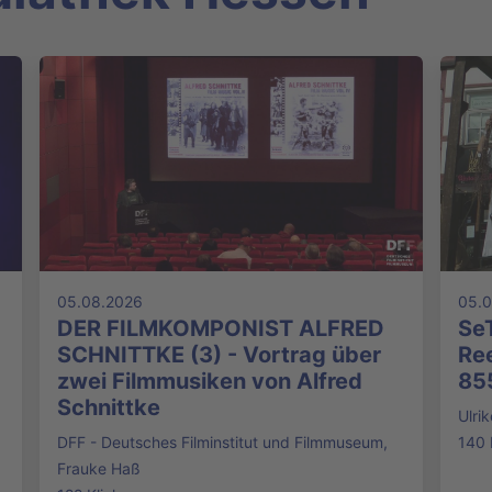
05.08.2026
05.
DER FILMKOMPONIST ALFRED
SeT
SCHNITTKE (3) - Vortrag über
Ree
zwei Filmmusiken von Alfred
85
Schnittke
Ulri
DFF - Deutsches Filminstitut und Filmmuseum,
140 
Frauke Haß