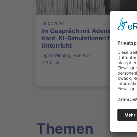
29.07.2026
Im Gespräch mit Adenauer und
Kant. KI-Simulationen für den
Unterricht
Ingrid Winning, Frankfurt
213 Klicks
Themen