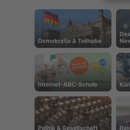
Des
Demokratie & Teilhabe
Ne
Internet-ABC-Schule
Kün
Politik & Gesellschaft
Rat