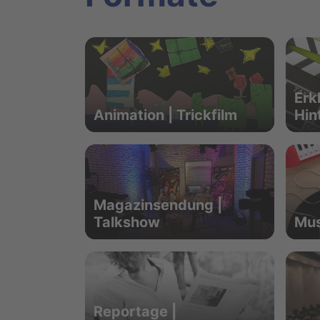
Erkl
Animation | Trickfilm
Hin
Magazinsendung |
Talkshow
Mus
Reportage |