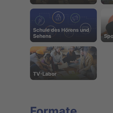
Schule des Hörens und
Sehens
Spo
TV-Labor
Formate