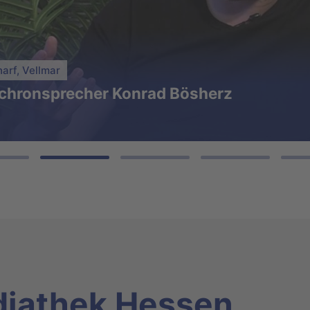
27.07.2026
Eugenia Brazob
r den Unterricht
Gesellschaftliche Kritik
arf, Vellmar
nchronsprecher Konrad Bösherz
diathek Hessen