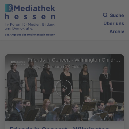
Suche
Über uns
Archiv
Friends in Concert - Wilmington Children’s Chorus und Jugendsinfonieorchester Fulda HEUTE: Orchestratons of Schubert Songs
Natalya Oldenburg (OK Fulda)