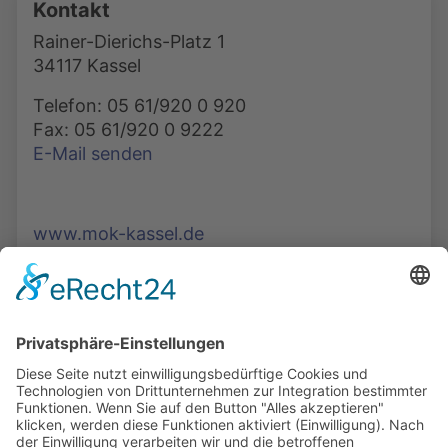
Kontakt
Rainer-Dierichs-Platz 1
34117 Kassel
Telefon: 05 61/920 0 920
Fax: 05 61/920 0 9222
E-Mail senden
www.mok-kassel.de
Die Mediathek Hessen bietet vielfältige Videos,
Podcasts, Themen und Informationen.
Entdecken Sie unser Forum für Medien, Bildung
und Demokratie - jederzeit und überall