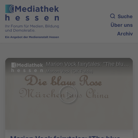
Suche
Über uns
Archiv
Marion Vock fairytales: "The blue rose", a fairytale from China
Marion Vock (OK Fulda)