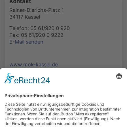
Kontakt
Rainer-Dierichs-Platz 1
34117 Kassel
Telefon: 05 61/920 0 920
Fax: 05 61/920 0 9222
E-Mail senden
www.mok-kassel.de
Die Mediathek Hessen bietet vielfältige Videos,
Podcasts, Themen und Informationen.
Entdecken Sie unser Forum für Medien, Bildung
und Demokratie - jederzeit und überall