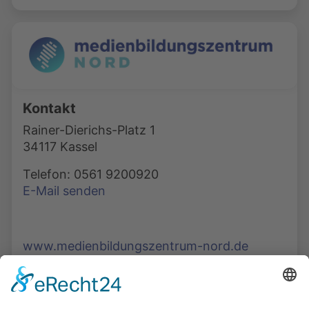
Kontakt
Rainer-Dierichs-Platz 1
34117 Kassel
Telefon: 0561 9200920
E-Mail senden
www.medienbildungszentrum-nord.de