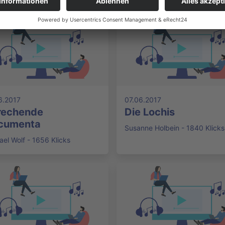
6.2017
07.06.2017
rechende
Die Lochis
cumenta
Susanne Holbein - 1840 Klicks
ael Wolf - 1656 Klicks