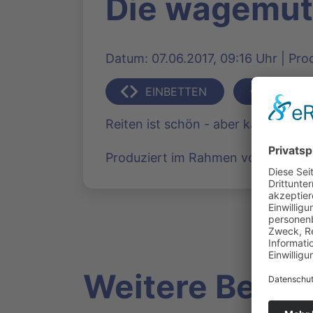
Die wagemuti
Datum: 07.06.2017, 09:16 Uhr | Prod
EINBETTEN
TEILEN
Reiten ist schön - aber kann auch 
Produziert im Rahmen von Medien 
Weitere Beitr