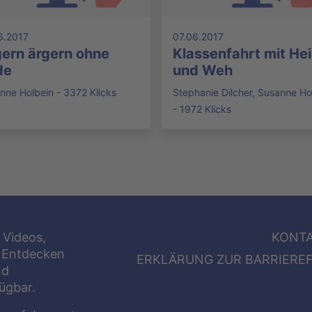
6.2017
07.06.2017
ern ärgern ohne
Klassenfahrt mit He
de
und Weh
nne Holbein - 3372 Klicks
Stephanie Dilcher, Susanne Ho
- 1972 Klicks
 Videos,
KONT
 Entdecken
ERKLÄRUNG ZUR BARRIEREF
nd
fügbar.