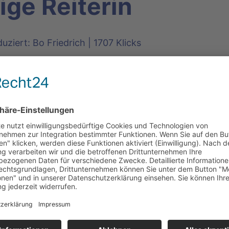
ge Reiterin
uziert: Bo Friedrich | 1707 Klicks
gefährlich sein - und manchmal siegt die Unvernunft.
machen Schule 2017 an der Grundschule im Bossental
äge zum Thema