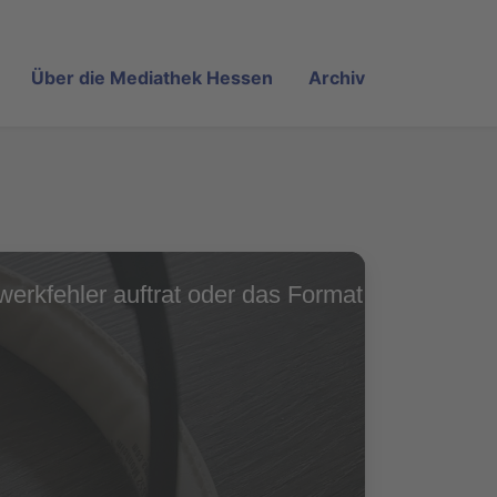
Über die Mediathek Hessen
Archiv
erkfehler auftrat oder das Format