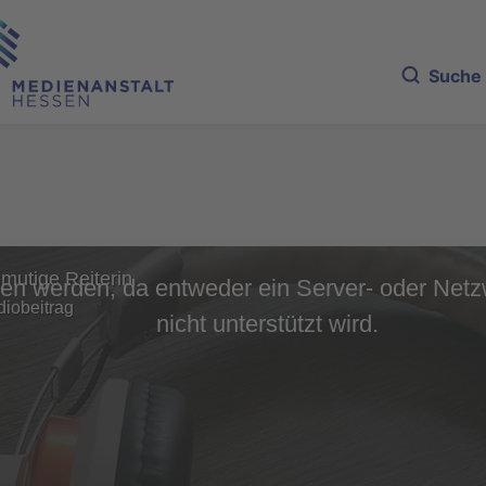
Suche
mutige Reiterin
en werden, da entweder ein Server- oder Netzw
diobeitrag
nicht unterstützt wird.