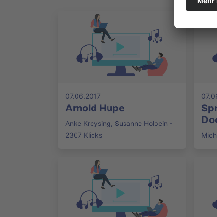
07.06.2017
07.0
Arnold Hupe
Sp
Do
Anke Kreysing, Susanne Holbein -
2307 Klicks
Mich