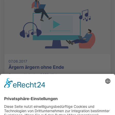
07.06.2017
Ärgern ärgern ohne Ende
Susanne Holbein - 3372 Klicks
Die Mediathek Hessen bietet vielfältige Videos,
Podcasts, Themen und Informationen.