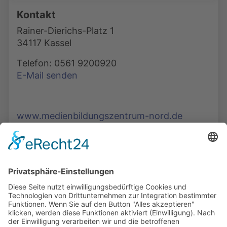
Kontakt
Rainer-Dierichs-Platz 1
34117 Kassel
Telefon: 0561 9200920
E-Mail senden
www.medienbildungszentrum-nord.de
Die Mediathek Hessen bietet vielfältige Videos,
Podcasts, Themen und Informationen.
Entdecken Sie unser Forum für Medien, Bildung
und Demokratie - jederzeit und überall