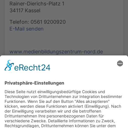
Rainer-Dierichs-Platz 1
34117 Kassel
Telefon: 0561 9200920
E-Mail senden
www.medienbildungszentrum-nord.de
Die Mediathek Hessen bietet vielfältige Videos,
Podcasts, Themen und Informationen.
Entdecken Sie unser Forum für Medien, Bildung
und Demokratie - jederzeit und überall
verfügbar.
Mehr erfahren