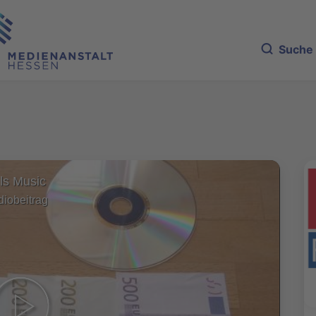
Suche
ls Music
diobeitrag