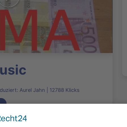
usic
uziert: Aurel Jahn | 12788 Klicks
mit der „Tarifreform 2013“ für Diskotheken
g auf das Vielfache plant, schwindet auch