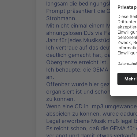
langsam die bedingungslose Unterst
Prompt präsentiert die GEMA eine „
Strohmann.
Mit nicht einmal einem Monat Vorla
ahnungslosen DJs via Facebook mit
Jahr für jedes Musikstück, das sie 
Ich vertraue auf das deutsche Pa
deutlich gemacht hat, daß bei Ford
Obergrenze erreicht ist.
Ich behaupte: die GEMA strebt gen
an.
Offenbar wurde hier gezielt eine 
organisiert ist und schon gar kein
zu können.
Wenn eine CD in .mp3 umgewandelt 
abspielen zu können, wurde dadurch
Legal erworbene Musik muß legal bl
Es reicht schon, daß die GEMA für 
verlangt und damit etwas verkauft,