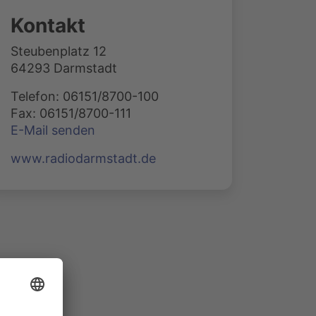
Kontakt
Steubenplatz 12
64293 Darmstadt
Telefon: 06151/8700-100
Fax: 06151/8700-111
E-Mail senden
www.radiodarmstadt.de