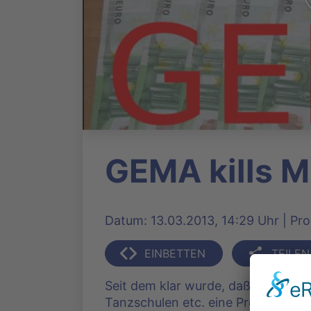
GEMA kills M
Datum: 13.03.2013, 14:29 Uhr | Prod
EINBETTEN
TEILEN
Seit dem klar wurde, daß die GEMA 
Tanzschulen etc. eine Preiserhöhun