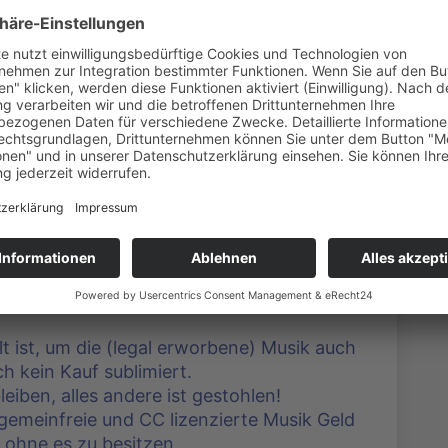
ützung durch die Politik.
Einigung“, allerdings mit einem
ufzeit konfrontiert die GEMA die
 der Forderung, diese sollen 0,14 EUR im
besitzen zahlen.
tent und Markenamt, daß schon mehrfach
erungen der Art mit 10 % die absolute
au diese 10 % (also das absolute Maximum)
Berufsgruppe ausgesucht, die kaum
e Lobby hat, um diese schnell überrumpeln
ist, um die (legal erworbene) Musik auch
 kein Kauf sublimiert.
eiben, alles andere ist gestohlen!
gemeinfreie und CC lizenzierte Musik Geld
 ohne es zu besitzen.