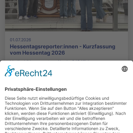
01.07.2026
Hessentagsreporter:innen - Kurzfassung
vom Hessentag 2026
Medienbildungszentrum Nord - 345 Klicks
Die Mediathek Hessen bietet vielfältige Videos,
Podcasts, Themen und Informationen.
Entdecken Sie unser Forum für Medien, Bildung
und Demokratie - jederzeit und überall
verfügbar.