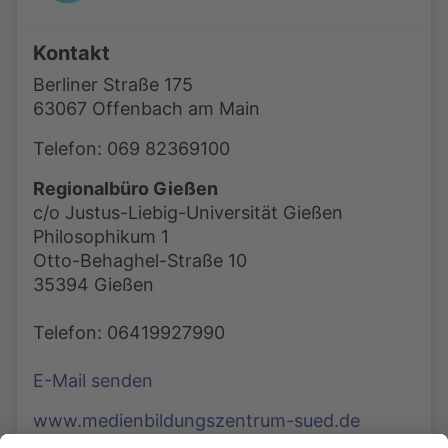
Kontakt
Berliner Straße 175
63067 Offenbach am Main
Telefon: 069 82369100
Regionalbüro Gießen
c/o Justus-Liebig-Universität Gießen
Philosophikum 1
Otto-Behaghel-Straße 10
35394 Gießen
Telefon: 06419927990
E-Mail senden
www.medienbildungszentrum-sued.de