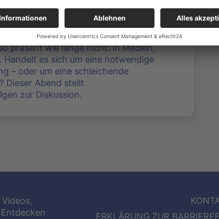
 so präsent wie lange nicht: in Medien,
. Handelt es sich um eine notwendige
ung – oder um eine schleichende
? Dieser Abend stellt
lgen zur Diskussion.
 Videos,
KONT
 Entdecken
ERKLÄRUNG ZUR BARRIEREF