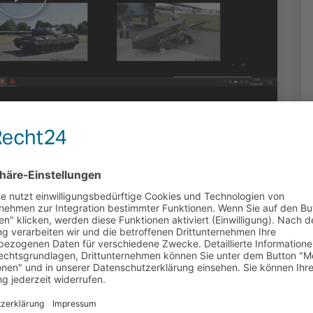
ng?
chiebungen
itenwende
oduziert: Evangelische akademie Frankfurt,