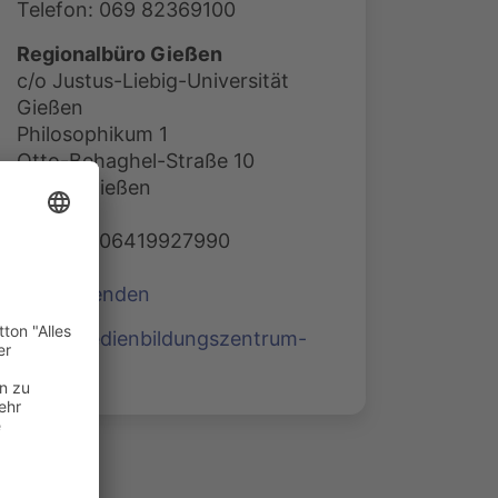
Telefon: 069 82369100
Regionalbüro Gießen
c/o Justus-Liebig-Universität
Gießen
Philosophikum 1
Otto-Behaghel-Straße 10
35394 Gießen
Telefon: 06419927990
E-Mail senden
www.medienbildungszentrum-
sued.de