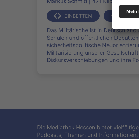
Markus Schmid | 471 Klicks
EINBETTEN
TEILEN
Das Militärische ist in Deutschland
Schulen und öffentlichen Debatten
sicherheitspolitische Neuorientier
Militarisierung unserer Gesellschaft
Diskursverschiebungen und ihre Fo
Die Mediathek Hessen bietet vielfältige
Podcasts, Themen und Informationen.