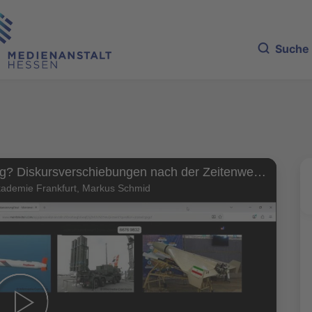
Suche
Militarisierung? Diskursverschiebungen nach der Zeitenwende
kademie Frankfurt, Markus Schmid