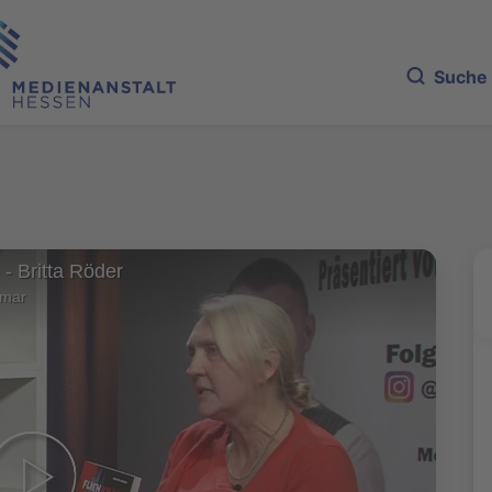
Suche
 - Britta Röder
lmar