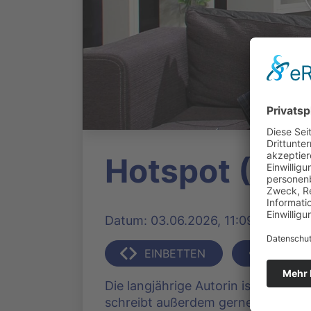
Hotspot (52) 
Datum: 03.06.2026, 11:09 Uhr | Prod
EINBETTEN
TEILEN
Die langjährige Autorin ist fest d
schreibt außerdem gerne Rezensi