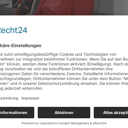
- Britta Röder
uziert: Yvo Scharf, Vellmar | 1352 Klicks
avon überzeugt, dass Lesen sexy macht und
onen zu anderen Büchern. Außerdem