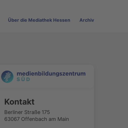
Über die Mediathek Hessen
Archiv
Kontakt
Berliner Straße 175
63067 Offenbach am Main