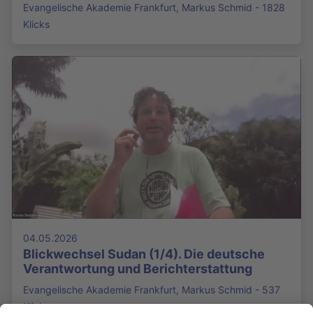
Evangelische Akademie Frankfurt, Markus Schmid - 1828
Klicks
04.05.2026
Blickwechsel Sudan (1/4). Die deutsche
Verantwortung und Berichterstattung
Evangelische Akademie Frankfurt, Markus Schmid - 537
Klicks