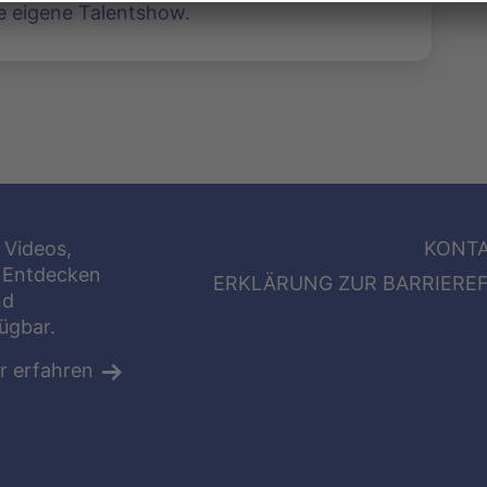
e eigene Talentshow.
 Videos,
KONT
 Entdecken
ERKLÄRUNG ZUR BARRIEREF
nd
fügbar.
r erfahren