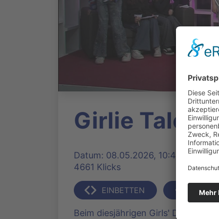
Girlie Talent
Datum: 08.05.2026, 10:43 Uhr | Pr
4661 Klicks
EINBETTEN
TEILEN
Beim diesjährigen Girls' Day im M