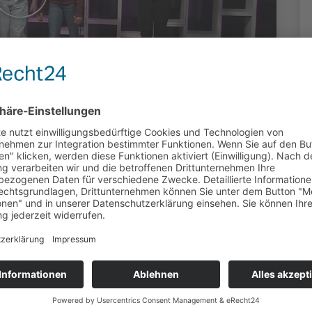
s 2026
oduziert: Medienbildungszentrum Nord |
edienbildungszentrum Nord entstand aus