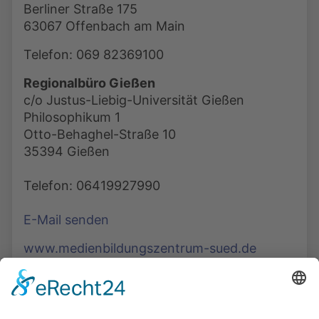
Berliner Straße 175
63067 Offenbach am Main
Telefon: 069 82369100
Regionalbüro Gießen
c/o Justus-Liebig-Universität Gießen
Philosophikum 1
Otto-Behaghel-Straße 10
35394 Gießen
Telefon: 06419927990
E-Mail senden
www.medienbildungszentrum-sued.de