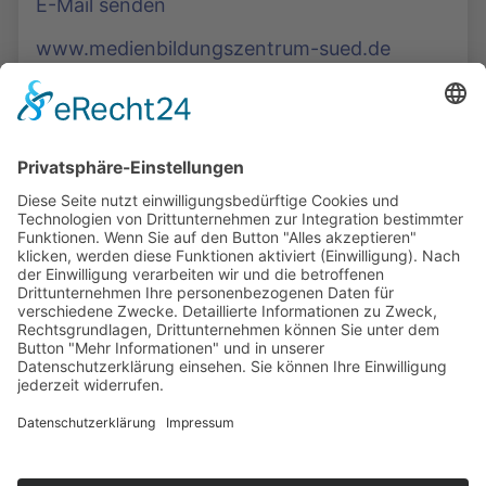
E-Mail senden
www.medienbildungszentrum-sued.de
Die Mediathek Hessen bietet vielfältige Videos,
Podcasts, Themen und Informationen.
Entdecken Sie unser Forum für Medien, Bildung
und Demokratie - jederzeit und überall
verfügbar.
Mehr erfahren
KONTAKT
IMPRESSUM
DATENSCHUTZ
ERKLÄRUNG ZUR BARRIEREFREIHEIT
COOKIE-EINSTELLUNGEN