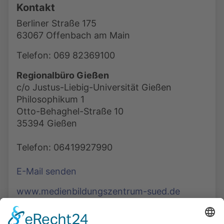
Kontakt
Berliner Straße 175
63067 Offenbach am Main
Telefon: 069 82369100
Regionalbüro Gießen
c/o Justus-Liebig-Universität Gießen
Philosophikum 1
Otto-Behaghel-Straße 10
35394 Gießen
Telefon: 06419927990
E-Mail senden
www.medienbildungszentrum-sued.de