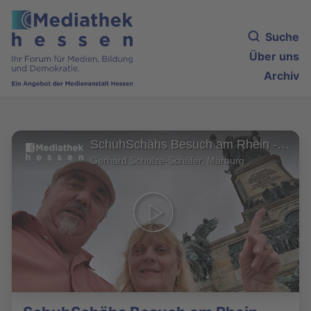
Suche
Über uns
Archiv
SchuhSchähs Besuch am Rhein - Kloster Eberbach - Rüdesheim - Niederwald
Gerhard Schulze-Schäfer, Marburg