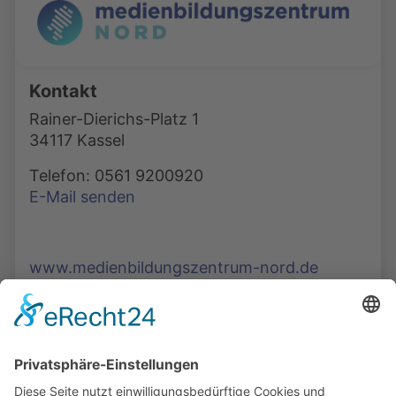
Kontakt
Rainer-Dierichs-Platz 1
34117 Kassel
Telefon: 0561 9200920
E-Mail senden
www.medienbildungszentrum-nord.de
Die Mediathek Hessen bietet vielfältige Videos,