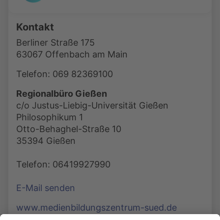
Kontakt
Berliner Straße 175
63067 Offenbach am Main
Telefon: 069 82369100
Regionalbüro Gießen
c/o Justus-Liebig-Universität Gießen
Philosophikum 1
Otto-Behaghel-Straße 10
35394 Gießen
Telefon: 06419927990
E-Mail senden
www.medienbildungszentrum-sued.de