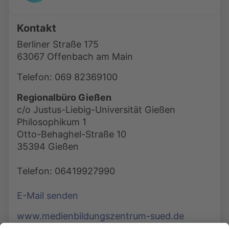
Kontakt
Berliner Straße 175
63067 Offenbach am Main
Telefon: 069 82369100
Regionalbüro Gießen
c/o Justus-Liebig-Universität Gießen
Philosophikum 1
Otto-Behaghel-Straße 10
35394 Gießen
Telefon: 06419927990
E-Mail senden
www.medienbildungszentrum-sued.de