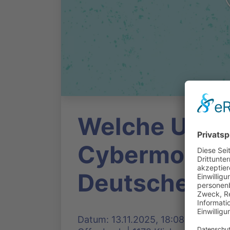
Welche Ursa
Cybermobbing
Deutscher G
Datum: 13.11.2025, 18:08 Uhr | Pr