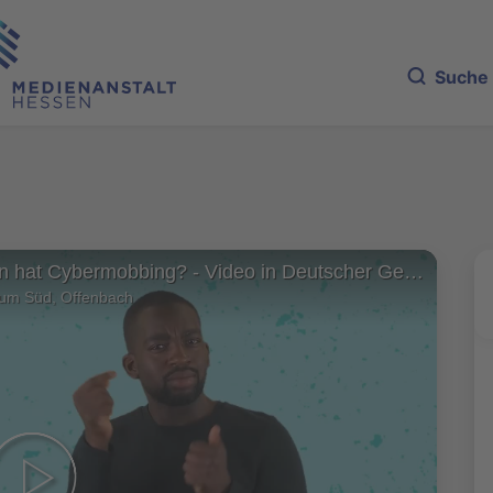
Suche
Welche Ursachen hat Cybermobbing? - Video in Deutscher Gebärdensprache
rum Süd, Offenbach