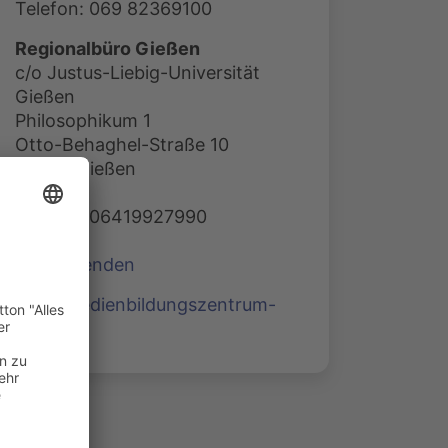
Telefon: 069 82369100
Regionalbüro Gießen
c/o Justus-Liebig-Universität
Gießen
Philosophikum 1
Otto-Behaghel-Straße 10
35394 Gießen
Telefon: 06419927990
E-Mail senden
www.medienbildungszentrum-
sued.de