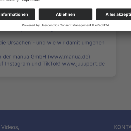
inter Cybermobbing stecken oft Neid,
die Ursachen - und wie wir damit umgehen
on der manua GmbH (www.manua.de)
auf Instagram und TikTok! www.juuuport.de
 Videos,
KONT