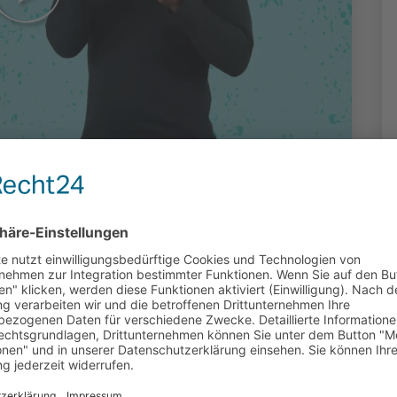
chen hat
? - Video in
ebärdensprache
oduziert: Medienbildungszentrum Süd,