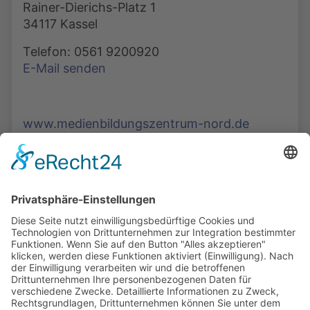
Rainer-Dierichs-Platz 1
34117 Kassel
Telefon: 0561 9200920
E-Mail senden
www.medienbildungszentrum-nord.de
Die Mediathek Hessen bietet vielfältige Videos,
Podcasts, Themen und Informationen.
Entdecken Sie unser Forum für Medien, Bildung
und Demokratie - jederzeit und überall
verfügbar.
Mehr erfahren