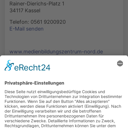
Rainer-Dierichs-Platz 1
34117 Kassel
Telefon: 0561 9200920
E-Mail senden
www.medienbildungszentrum-nord.de
Die Mediathek Hessen bietet vielfältige Videos,
Podcasts, Themen und Informationen.
Entdecken Sie unser Forum für Medien, Bildung
und Demokratie - jederzeit und überall
verfügbar.
Mehr erfahren