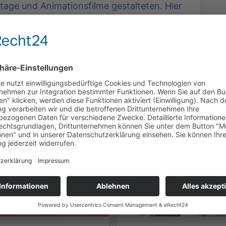
rtage und Animationsfilme gestalteten. Hier
en.
äge zum Thema