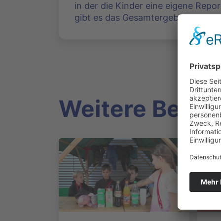
in der die Kinder eine eigene Repo
gibt es das Gesamtergebnis zu seh
Weitere Beitr