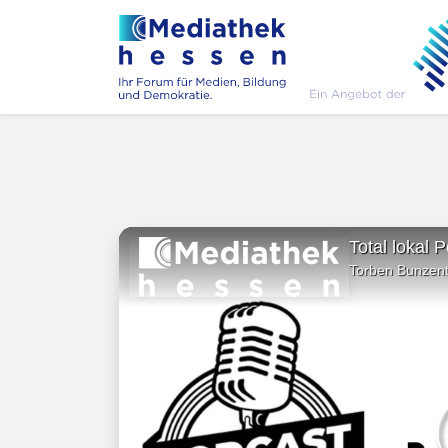
Total lokal 
Torben Bunzent