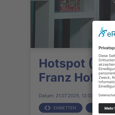
Hotspot (15)
Franz Hofma
Datum: 21.07.2025, 12:03 Uhr | Prod
EINBETTEN
TEILEN