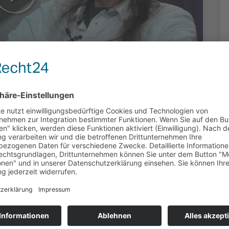
 - Schauspieler
nn
uziert: Yvo Scharf, Vellmar | 3616 Klicks