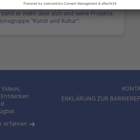
usik - Franz Hofmann ist vielseitig
rzählt er mehr über sich und seine Projekte.
onsgruppe "Kunst und Kultur".
 Videos,
KONT
 Entdecken
ERKLÄRUNG ZUR BARRIEREF
nd
fügbar.
r erfahren