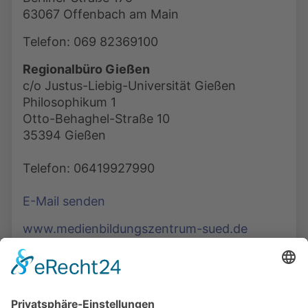
63067 Offenbach am Main
Telefon: 069 82369100
Regionalbüro Gießen
c/o Justus-Liebig-Universität Gießen
Philosophikum 1
Otto-Behaghel-Straße 10
35394 Gießen
Telefon: 06419927990
E-Mail senden
www.medienbildungszentrum-sued.de