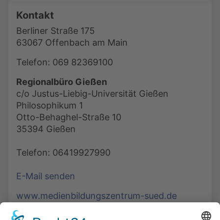
Kontakt
Berliner Straße 175
63067 Offenbach am Main
Telefon: 069 82369100
Regionalbüro Gießen
c/o Justus-Liebig-Universität Gießen
Philosophikum 1
Otto-Behaghel-Straße 10
35394 Gießen
Telefon: 06419927990
E-Mail senden
www.medienbildungszentrum-sued.de