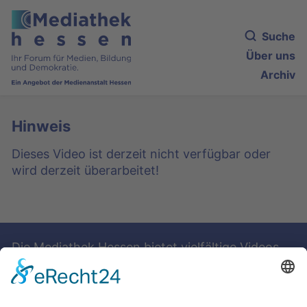
Suche
Über uns
Archiv
Hinweis
Dieses Video ist derzeit nicht verfügbar oder
wird derzeit überarbeitet!
Die Mediathek Hessen bietet vielfältige Videos,
Podcasts, Themen und Informationen.
Entdecken Sie unser Forum für Medien, Bildung
und Demokratie - jederzeit und überall