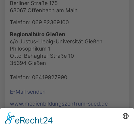
Berliner Straße 175
63067 Offenbach am Main
Telefon: 069 82369100
Regionalbüro Gießen
c/o Justus-Liebig-Universität Gießen
Philosophikum 1
Otto-Behaghel-Straße 10
35394 Gießen
Telefon: 06419927990
E-Mail senden
www.medienbildungszentrum-sued.de