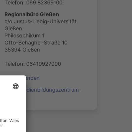
Telefon: 069 82369100
Regionalbüro Gießen
c/o Justus-Liebig-Universität
Gießen
Philosophikum 1
Otto-Behaghel-Straße 10
35394 Gießen
Telefon: 06419927990
E-Mail senden
www.medienbildungszentrum-
sued.de