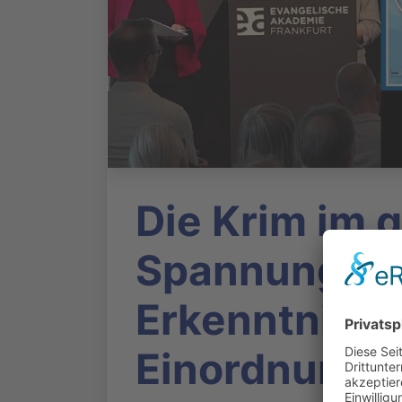
Die Krim im 
Spannungsfe
Erkenntnisse
Einordnunge