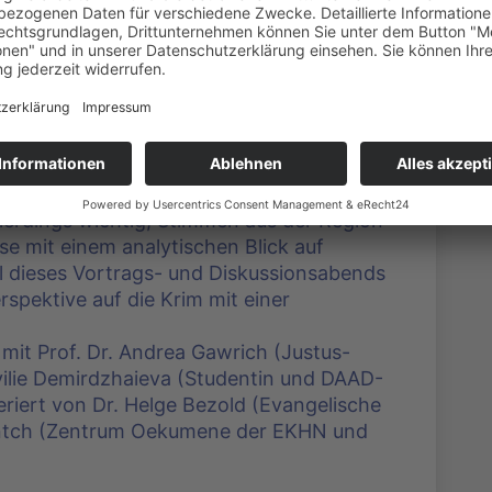
oduziert: von Evangelischen Akademie
licks
und der Invasion in der Ukraine 2022 wird
chichte wahrgenommen. Für eine
lerdings wichtig, Stimmen aus der Region
e mit einem analytischen Blick auf
el dieses Vortrags- und Diskussionsabends
erspektive auf die Krim mit einer
mit Prof. Dr. Andrea Gawrich (Justus-
vilie Demirdzhaieva (Studentin und DAAD-
eriert von Dr. Helge Bezold (Evangelische
Untch (Zentrum Oekumene der EKHN und