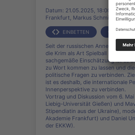
Datum: 21.05.2025, 18:00 Uhr | Pr
Frankfurt, Markus Schmid | 4283 K
EINBETTEN
TEILEN
Seit der russischen Annexion 2014 
die Krim als Art Spielball der Ges
sachgemäße Einschätzung ist es al
zu Wort kommen zu lassen und dies
politische Fragen zu verbinden. Zi
ist es deshalb, die internationale P
Innenperspektive zu verbinden.
Vortrag und Diskussion vom 6. Mai 
Liebig-Universität Gießen) und Ma
Stipendiatin aus der Ukraine), mod
Akademie Frankfurt) und Daniel 
der EKKW).