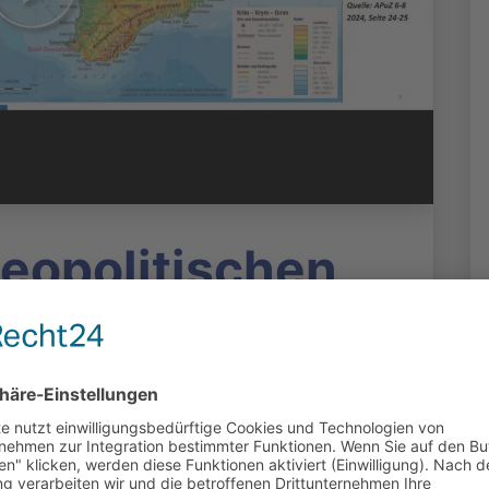
geopolitischen
ld.
, Perspektiven,
n