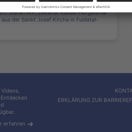
rent Stefan Ahr, Dekanat Kassel-Hofgeismar
aus der Sankt Josef Kirche in Fuldatal-
 Videos,
KONT
 Entdecken
ERKLÄRUNG ZUR BARRIEREF
nd
fügbar.
r erfahren