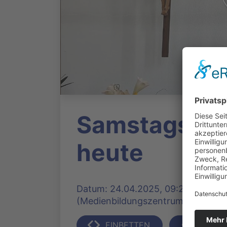
Samstags 17
heute
Datum: 24.04.2025, 09:24 Uhr | Pr
(Medienbildungszentrum Nord) | 31
EINBETTEN
TEILEN