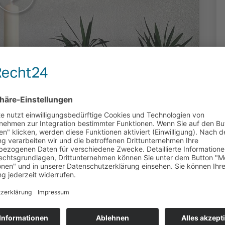
 - Emmaus
oduziert: Stefan Ahr
23 Klicks