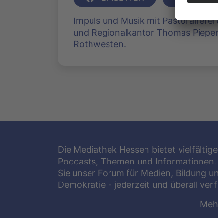
Impuls und Musik mit Pastoralrefe
und Regionalkantor Thomas Pieper 
Rothwesten.
Die Mediathek Hessen bietet vielfältige
Podcasts, Themen und Informationen.
Sie unser Forum für Medien, Bildung u
Demokratie - jederzeit und überall ver
Meh