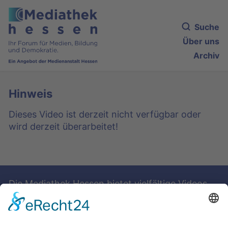
Suche
Über uns
Archiv
Hinweis
Dieses Video ist derzeit nicht verfügbar oder
wird derzeit überarbeitet!
Die Mediathek Hessen bietet vielfältige Videos,
Podcasts, Themen und Informationen.
Entdecken Sie unser Forum für Medien, Bildung
und Demokratie - jederzeit und überall