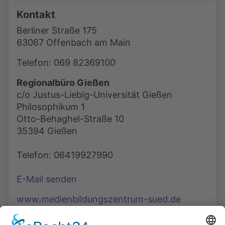
Kontakt
Berliner Straße 175
63067 Offenbach am Main
Telefon: 069 82369100
Regionalbüro Gießen
c/o Justus-Liebig-Universität Gießen
Philosophikum 1
Otto-Behaghel-Straße 10
35394 Gießen
Telefon: 06419927990
E-Mail senden
www.medienbildungszentrum-sued.de