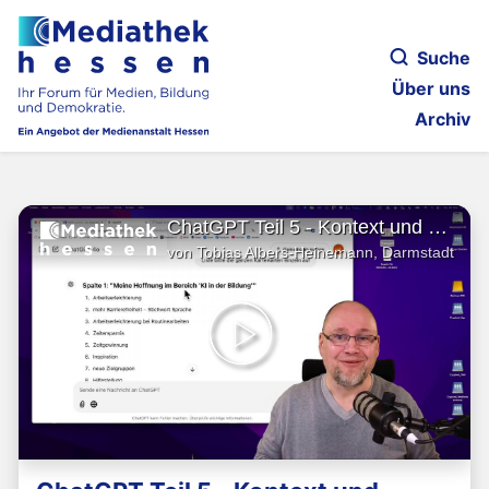
Suche
Über uns
Archiv
ChatGPT Teil 5 - Kontext und Methoden durch Dateiupload
von Tobias Albers-Heinemann, Darmstadt