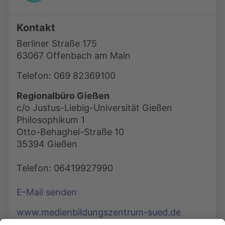
Kontakt
Berliner Straße 175
63067 Offenbach am Main
Telefon: 069 82369100
Regionalbüro Gießen
c/o Justus-Liebig-Universität Gießen
Philosophikum 1
Otto-Behaghel-Straße 10
35394 Gießen
Telefon: 06419927990
E-Mail senden
www.medienbildungszentrum-sued.de